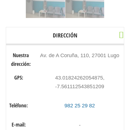
DIRECCIÓN
Nuestra
Av. de A Coruña, 110, 27001 Lugo
dirección:
GPS:
43.01824262054875,
-7.561112543851209
Teléfono:
982 25 29 82
E-mail:
-