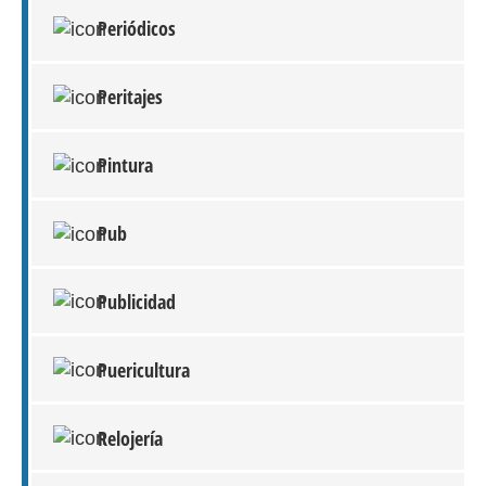
Periódicos
Peritajes
Pintura
Pub
Publicidad
Puericultura
Relojería