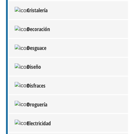
Cristalería
Decoración
Desguace
Diseño
Disfraces
Droguería
Electricidad