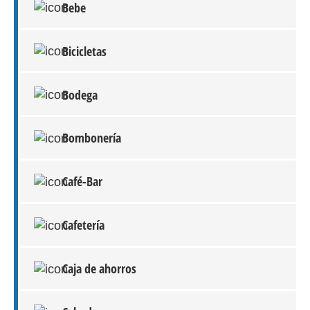
Bebe
Bicicletas
Bodega
Bombonería
Café-Bar
Cafetería
Caja de ahorros